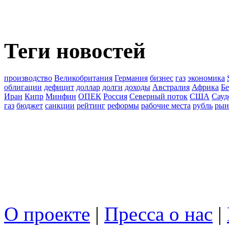
Теги новостей
производство
Великобритания
Германия
бизнес
газ
экономика
облигации
дефицит
доллар
долги
доходы
Австралия
Африка
Бе
Иран
Кипр
Минфин
ОПЕК
Россия
Северный поток
США
Сауд
газ
бюджет
санкции
рейтинг
реформы
рабочие места
рубль
рын
О проекте
|
Пресса о нас
|