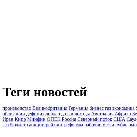
Теги новостей
производство
Великобритания
Германия
бизнес
газ
экономика
облигации
дефицит
доллар
долги
доходы
Австралия
Африка
Бе
Иран
Кипр
Минфин
ОПЕК
Россия
Северный поток
США
Сауд
газ
бюджет
санкции
рейтинг
реформы
рабочие места
рубль
рын