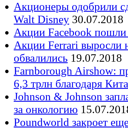
Акционеры одобрили сд
Walt Disney
30.07.2018
Акции Facebook пошли
Акции Ferrari выросли н
обвалились
19.07.2018
Farnborough Airshow: п
6,3 трлн благодаря Кит
Johnson & Johnson запл
за онкологию
15.07.201
Poundworld закроет еще