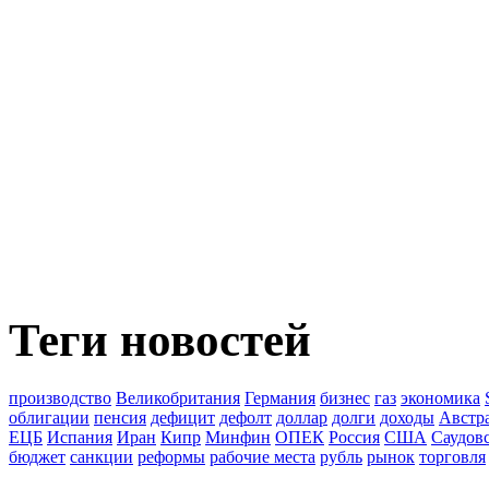
Теги новостей
производство
Великобритания
Германия
бизнес
газ
экономика
облигации
пенсия
дефицит
дефолт
доллар
долги
доходы
Австр
ЕЦБ
Испания
Иран
Кипр
Минфин
ОПЕК
Россия
США
Саудов
бюджет
санкции
реформы
рабочие места
рубль
рынок
торговля