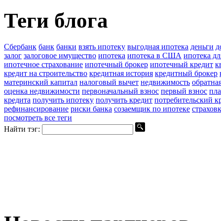
Теги блога
Сбербанк
банк
банки
взять ипотеку
выгодная ипотека
деньги
д
залог
залоговое имущество
ипотека
ипотека в США
ипотека д
ипотечное страхование
ипотечный брокер
ипотечный кредит
к
кредит на строительство
кредитная история
кредитный брокер
материнский капитал
налоговый вычет
недвижимость
обратна
оценка недвижимости
первоначальный взнос
первый взнос
пла
кредита
получить ипотеку
получить кредит
потребительский к
рефинансирование
риски банка
созаемщик по ипотеке
страхов
посмотреть все теги
Найти тэг: