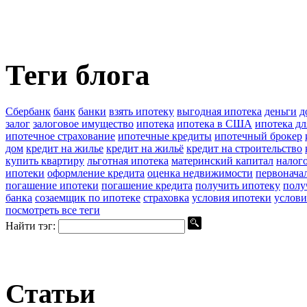
Теги блога
Сбербанк
банк
банки
взять ипотеку
выгодная ипотека
деньги
д
залог
залоговое имущество
ипотека
ипотека в США
ипотека д
ипотечное страхование
ипотечные кредиты
ипотечный брокер
дом
кредит на жилье
кредит на жильё
кредит на строительство
купить квартиру
льготная ипотека
материнский капитал
налог
ипотеки
оформление кредита
оценка недвижимости
первонача
погашение ипотеки
погашение кредита
получить ипотеку
полу
банка
созаемщик по ипотеке
страховка
условия ипотеки
услови
посмотреть все теги
Найти тэг:
Статьи