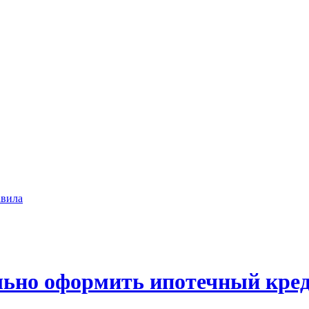
вила
льно оформить ипотечный кре