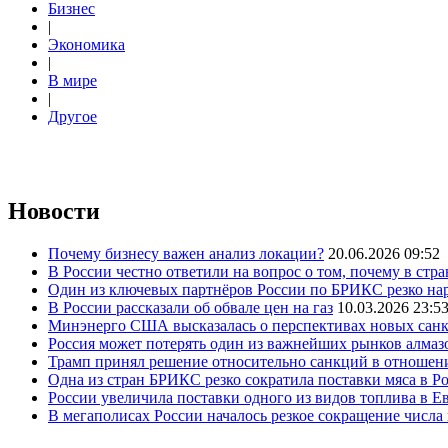
Бизнес
|
Экономика
|
В мире
|
Другое
Новости
Почему бизнесу важен анализ локации?
20.06.2026 09:52
В России честно ответили на вопрос о том, почему в стр
Один из ключевых партнёров России по БРИКС резко нар
В России рассказали об обвале цен на газ
10.03.2026 23:5
Минэнерго США высказалась о перспективах новых сан
Россия может потерять один из важнейших рынков алмаз
Трамп принял решение относительно санкций в отношен
Одна из стран БРИКС резко сократила поставки мяса в Р
России увеличила поставки одного из видов топлива в 
В мегаполисах России началось резкое сокращение числ