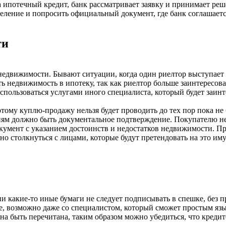
 ипотечный кредит, банк рассматривает заявку и принимает реш
тделение и попросить официальный документ, где банк соглашает
ти
недвижимости. Бывают ситуации, когда один риелтор выступает 
ь недвижимость в ипотеку, так как риелтор больше заинтересова
спользоваться услугами иного специалиста, который будет заинт
тому куплю-продажу нельзя будет проводить до тех пор пока не
ниям должно быть документальное подтверждение. Покупателю не
окумент с указанием достоинств и недостатков недвижимости. П
жно столкнуться с лицами, которые будут претендовать на это им
 какие-то иные бумаги не следует подписывать в спешке, без п
е, возможно даже со специалистом, который сможет простым яз
а быть перечитана, таким образом можно убедиться, что кредит