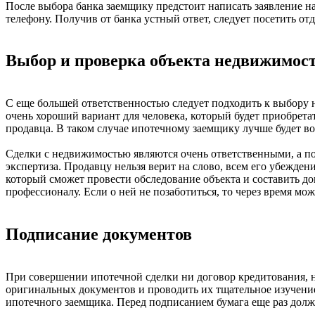
После выбора банка заемщику предстоит написать заявление на
телефону. Получив от банка устный ответ, следует посетить о
Выбор и проверка объекта недвижимос
С еще большей ответственностью следует подходить к выбору 
очень хороший вариант для человека, который будет приобретат
продавца. В таком случае ипотечному заемщику лучше будет во
Сделки с недвижимостью являются очень ответственными, а по
экспертиза. Продавцу нельзя верит на слово, всем его убежде
который сможет провести обследование объекта и составить д
профессионалу. Если о ней не позаботиться, то через время мо
Подписание документов
При совершении ипотечной сделки ни договор кредитования, ни
оригинальных документов и проводить их тщательное изучени
ипотечного заемщика. Перед подписанием бумага еще раз должн