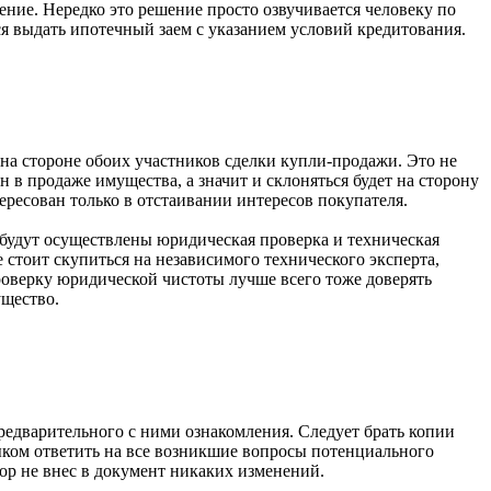
ение. Нередко это решение просто озвучивается человеку по
ся выдать ипотечный заем с указанием условий кредитования.
на стороне обоих участников сделки купли-продажи. Это не
н в продаже имущества, а значит и склоняться будет на сторону
ересован только в отстаивании интересов покупателя.
 будут осуществлены юридическая проверка и техническая
 стоит скупиться на независимого технического эксперта,
роверку юридической чистоты лучше всего тоже доверять
ущество.
редварительного с ними ознакомления. Следует брать копии
ыком ответить на все возникшие вопросы потенциального
ор не внес в документ никаких изменений.