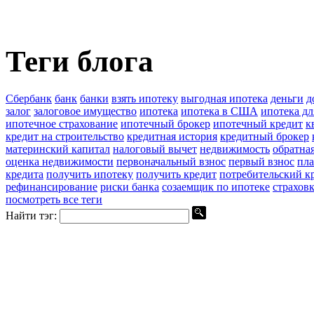
Теги блога
Сбербанк
банк
банки
взять ипотеку
выгодная ипотека
деньги
д
залог
залоговое имущество
ипотека
ипотека в США
ипотека д
ипотечное страхование
ипотечный брокер
ипотечный кредит
к
кредит на строительство
кредитная история
кредитный брокер
материнский капитал
налоговый вычет
недвижимость
обратна
оценка недвижимости
первоначальный взнос
первый взнос
пла
кредита
получить ипотеку
получить кредит
потребительский к
рефинансирование
риски банка
созаемщик по ипотеке
страхов
посмотреть все теги
Найти тэг: