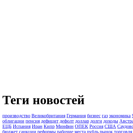
Теги новостей
производство
Великобритания
Германия
бизнес
газ
экономика
облигации
пенсия
дефицит
дефолт
доллар
долги
доходы
Австр
ЕЦБ
Испания
Иран
Кипр
Минфин
ОПЕК
Россия
США
Саудов
бюджет
санкции
реформы
рабочие места
рубль
рынок
торговля