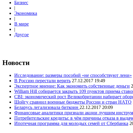
Бизнес
|
Экономика
|
В мире
|
Другое
Новости
Исследование: размеры пособий «не способствуют лени»
В Россию перестали верить
27.12.2017 19:49
Экспертное мнение: Как экономить собственные деньги
2
William Hill собирается закрыть 109 пунктов приема ста
CBI: экономический рост Великобритании набирает обор
Шойгу сравнил военные бюджеты России и стран НАТО
Беларусь легализовала биткоин
22.12.2017 20:09
Финансовые аналитики признали акции лучшим инстру
Потребительские кредиты: в чём причины отказа в выдач
Ипотечная программа для молодых семей от Сбербанка
2