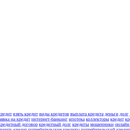
кредит
взять кредит
виды кредитов
выплата кредита
деньги
долг
аявка на кредит
интернет-банкинг
ипотека
коллекторы
кредит
кр
кредитный договор
кредитный долг
кредиты
мошенники
онлайн
лучить кредит
потребительские кредиты
потребительский кредит