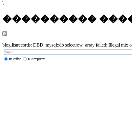
\
���������� ���
blog.listrecords: DBD::mysql::db selectrow_array failed: Illegal mi
на сайте
в интернете