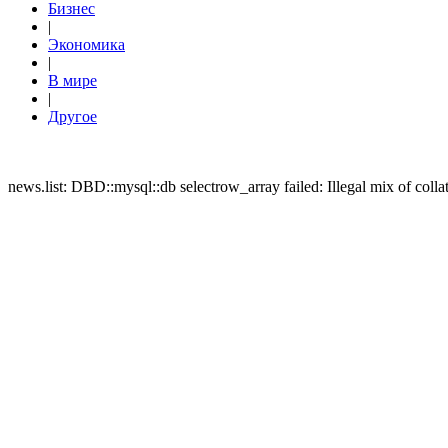
Бизнес
|
Экономика
|
В мире
|
Другое
news.list: DBD::mysql::db selectrow_array failed: Illegal mix of c