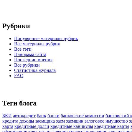
Рубрики
Популярные материалы рубрик
Все материалы рубрик
Все тэги
Панорама сайта
Последние мнения
Все рубрики
Статистика журнала
FAQ
Теги блога
БКИ
автокредит
банк
банки
банковские комиссии
банковский 
кредита
доходы заемщика
заем
заемщик
залоговое имущество
з
карта
кредитные долги
кредитные каникулы
кредитные карты
оформление кредита
погашение кредита
получение кредита
по