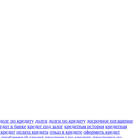
долг по кредиту
долги
долги по кредиту
досрочное погашение
едит в банке
кредит под залог
кредитная история
кредитная
 кредит
оплата кредита
отказ в кредите
оформить кредит
проблемный кредит
просрочка по кредиту
просрочки по