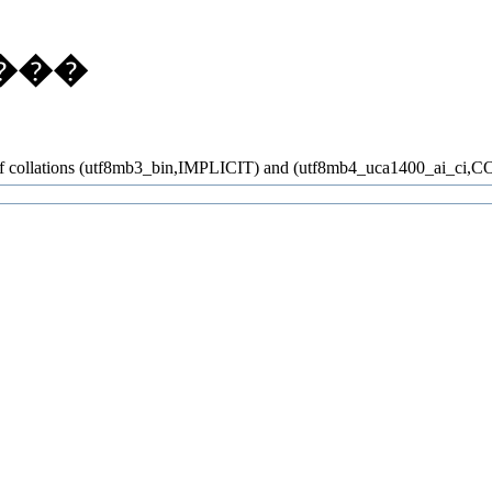
���
x of collations (utf8mb3_bin,IMPLICIT) and (utf8mb4_uca1400_ai_ci,CO