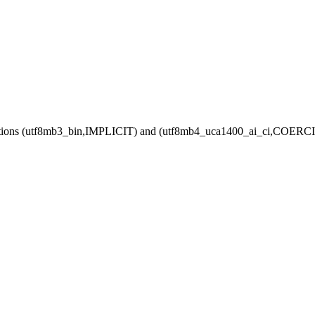
ollations (utf8mb3_bin,IMPLICIT) and (utf8mb4_uca1400_ai_ci,COERCIBL