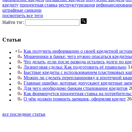
кредиту
процентная ставка
реструктуризация
рефинансировани
штрафные санкции
посмотреть все теги
Найти тэг:
Статьи
+1
Как получить информацию о своей кредитной истор
0
Мошенники в банке: чего нужно опасаться кредитн
0
Что делать, если после развода остались долги по кр
0
Лизинговая сделка: Как подготовить её правильно
3.
0
Быстрые кредиты с использованием пластиковых ка
0
Можно ли сделать перепланировку в ипотечной ква
0
Главные ошибки, которые допускают кредитные за
0
Для чего необходимо банкам страхование кредитов
2
0
Как формируется процентная ставка на потребитель
0
О чём должен помнить заемщик, оформляя кредит
26
все последние статьи