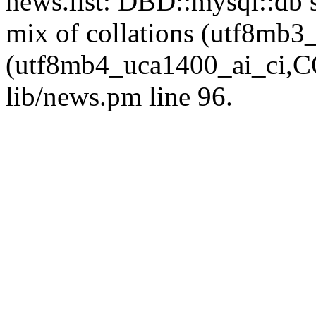
news.list: DBD::mysql::db s
mix of collations (utf8mb
(utf8mb4_uca1400_ai_ci,CO
lib/news.pm line 96.