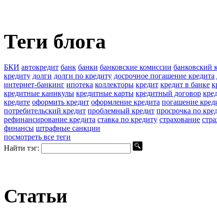
Теги блога
БКИ
автокредит
банк
банки
банковские комиссии
банковский 
кредиту
долги
долги по кредиту
досрочное погашение кредита
интернет-банкинг
ипотека
коллекторы
кредит
кредит в банке
к
кредитные каникулы
кредитные карты
кредитный договор
кре
кредите
оформить кредит
оформление кредита
погашение кред
потребительский кредит
проблемный кредит
просрочка по кре
рефинансирование кредита
ставка по кредиту
страхование
стра
финансы
штрафные санкции
посмотреть все теги
Найти тэг:
Статьи