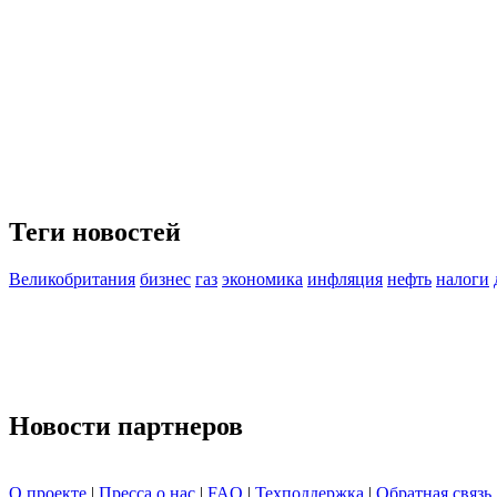
Теги новостей
Великобритания
бизнес
газ
экономика
инфляция
нефть
налоги
Новости партнеров
О проекте
|
Пресса о нас
|
FAQ
|
Техподдержка
|
Обратная связь