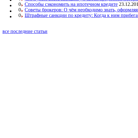
0
Способы сэкономить на ипотечном кредите
23.12.201
0
Советы брокеров: О чём необходимо знать, оформляя
0
Штрафные санкции по кредиту: Когда к ним прибег
все последние статьи