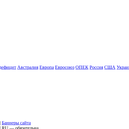
дефицит
Австралия
Европа
Евросоюз
ОПЕК
Россия
США
Украи
|
Баннеры сайта
J.RU — обязательна.