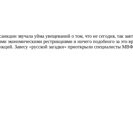
санкции звучала уйма увещеваний о том, что не сегодня, так за
ными экономическими рестрикциями и ничего подобного за это в
нкций. Завесу «русской загадки» приоткрыли специалисты МВФ