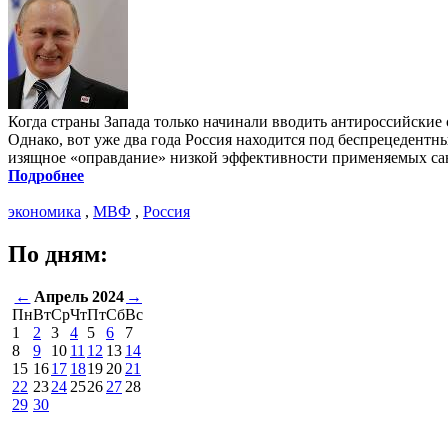
Когда страны Запада только начинали вводить антироссийские 
Однако, вот уже два года Россия находится под беспрецедент
изящное «оправдание» низкой эффективности применяемых са
Подробнее
экономика
,
МВФ
,
Россия
По дням:
←
Апрель 2024
→
Пн
Вт
Ср
Чт
Пт
Сб
Вс
1
2
3
4
5
6
7
8
9
10
11
12
13
14
15
16
17
18
19
20
21
22
23
24
25
26
27
28
29
30