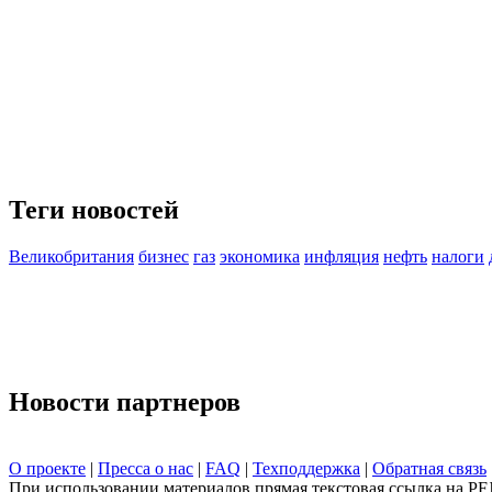
Теги новостей
Великобритания
бизнес
газ
экономика
инфляция
нефть
налоги
Новости партнеров
О проекте
|
Пресса о нас
|
FAQ
|
Техподдержка
|
Обратная связь
При использовании материалов прямая текстовая ссылка на PF