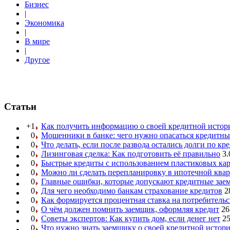
Бизнес
|
Экономика
|
В мире
|
Другое
Статьи
+1
Как получить информацию о своей кредитной истор
0
Мошенники в банке: чего нужно опасаться кредитн
0
Что делать, если после развода остались долги по кр
0
Лизинговая сделка: Как подготовить её правильно
3.
0
Быстрые кредиты с использованием пластиковых ка
0
Можно ли сделать перепланировку в ипотечной ква
0
Главные ошибки, которые допускают кредитные за
0
Для чего необходимо банкам страхование кредитов
2
0
Как формируется процентная ставка на потребитель
0
О чём должен помнить заемщик, оформляя кредит
26
0
Советы экспертов: Как купить дом, если денег нет
25
0
Что нужно знать заемщику о своей кредитной истор