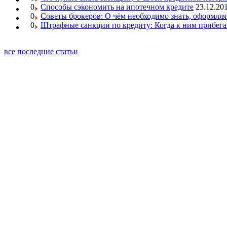
0
Способы сэкономить на ипотечном кредите
23.12.201
0
Советы брокеров: О чём необходимо знать, оформляя
0
Штрафные санкции по кредиту: Когда к ним прибег
все последние статьи